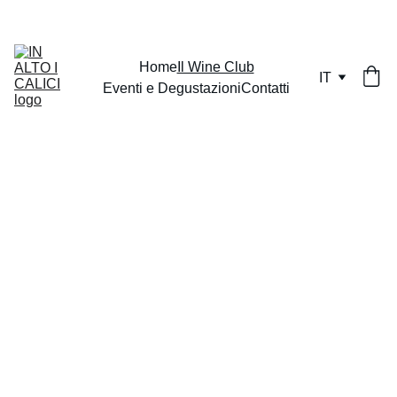
Home
Il Wine Club
IT
Eventi e Degustazioni
Contatti
IN ALTO I CALICI 
Wine Club
Quando succede qualcosa di 
bello si stappa una buona 
bottiglia di vino… 